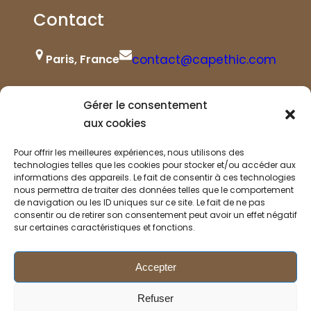
Contact
contact@capethic.com
Paris, France
+33 (0)6 63 19 96 62
10 AM – 5 PM
Gérer le consentement
aux cookies
Pour offrir les meilleures expériences, nous utilisons des
technologies telles que les cookies pour stocker et/ou accéder aux
informations des appareils. Le fait de consentir à ces technologies
nous permettra de traiter des données telles que le comportement
de navigation ou les ID uniques sur ce site. Le fait de ne pas
consentir ou de retirer son consentement peut avoir un effet négatif
© Capethic 2023
sur certaines caractéristiques et fonctions.
Facebook
YouTube
Twitter
LinkedIn
Instagram
Follow Us :
Accepter
Refuser